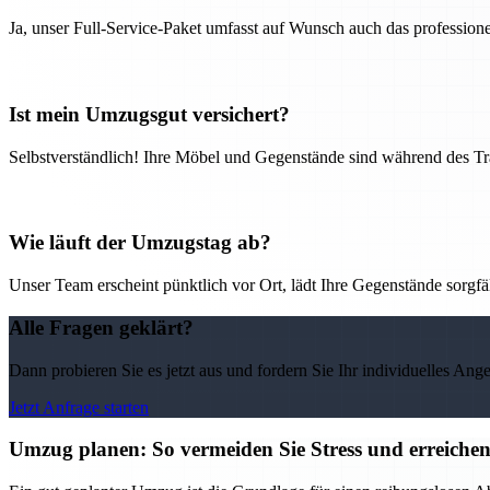
Ja, unser Full-Service-Paket umfasst auf Wunsch auch das professio
Ist mein Umzugsgut versichert?
Selbstverständlich! Ihre Möbel und Gegenstände sind während des Tra
Wie läuft der Umzugstag ab?
Unser Team erscheint pünktlich vor Ort, lädt Ihre Gegenstände sorgfälti
Alle Fragen geklärt?
Dann probieren Sie es jetzt aus und fordern Sie Ihr individuelles Ang
Jetzt Anfrage starten
Umzug planen: So vermeiden Sie Stress und erreichen