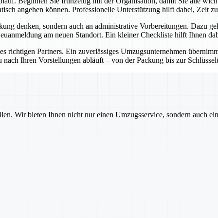
lauf. Beginnen Sie frühzeitig mit der Organisation, damit Sie alle wic
sch angehen können. Professionelle Unterstützung hilft dabei, Zeit zu
kung denken, sondern auch an administrative Vorbereitungen. Dazu ge
anmeldung am neuen Standort. Ein kleiner Checkliste hilft Ihnen dabe
des richtigen Partners. Ein zuverlässiges Umzugsunternehmen übernimmt 
u nach Ihren Vorstellungen abläuft – von der Packung bis zur Schlüsse
ilen. Wir bieten Ihnen nicht nur einen Umzugsservice, sondern auch ei