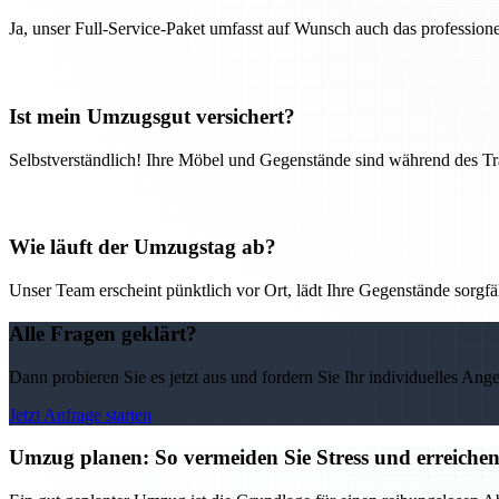
Ja, unser Full-Service-Paket umfasst auf Wunsch auch das professio
Ist mein Umzugsgut versichert?
Selbstverständlich! Ihre Möbel und Gegenstände sind während des Tra
Wie läuft der Umzugstag ab?
Unser Team erscheint pünktlich vor Ort, lädt Ihre Gegenstände sorgfälti
Alle Fragen geklärt?
Dann probieren Sie es jetzt aus und fordern Sie Ihr individuelles Ang
Jetzt Anfrage starten
Umzug planen: So vermeiden Sie Stress und erreichen