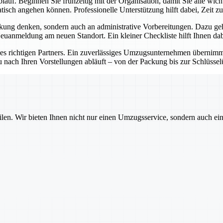
lauf. Beginnen Sie frühzeitig mit der Organisation, damit Sie alle wic
sch angehen können. Professionelle Unterstützung hilft dabei, Zeit zu
kung denken, sondern auch an administrative Vorbereitungen. Dazu ge
anmeldung am neuen Standort. Ein kleiner Checkliste hilft Ihnen dabe
des richtigen Partners. Ein zuverlässiges Umzugsunternehmen übernimmt 
u nach Ihren Vorstellungen abläuft – von der Packung bis zur Schlüsse
ilen. Wir bieten Ihnen nicht nur einen Umzugsservice, sondern auch ei