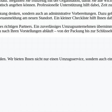
lauf. Beginnen Sie frühzeitig mit der Organisation, damit Sie alle wic
sch angehen können. Professionelle Unterstützung hilft dabei, Zeit zu
kung denken, sondern auch an administrative Vorbereitungen. Dazu ge
anmeldung am neuen Standort. Ein kleiner Checkliste hilft Ihnen dabe
des richtigen Partners. Ein zuverlässiges Umzugsunternehmen übernimmt 
u nach Ihren Vorstellungen abläuft – von der Packung bis zur Schlüsse
ilen. Wir bieten Ihnen nicht nur einen Umzugsservice, sondern auch ei