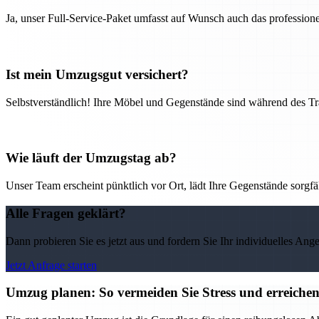
Ja, unser Full-Service-Paket umfasst auf Wunsch auch das professio
Ist mein Umzugsgut versichert?
Selbstverständlich! Ihre Möbel und Gegenstände sind während des Tra
Wie läuft der Umzugstag ab?
Unser Team erscheint pünktlich vor Ort, lädt Ihre Gegenstände sorgfälti
Alle Fragen geklärt?
Dann probieren Sie es jetzt aus und fordern Sie Ihr individuelles Ang
Jetzt Anfrage starten
Umzug planen: So vermeiden Sie Stress und erreichen