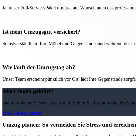
Ja, unser Full-Service-Paket umfasst auf Wunsch auch das professio
Ist mein Umzugsgut versichert?
Selbstverständlich! Ihre Möbel und Gegenstände sind während des Tra
Wie läuft der Umzugstag ab?
Unser Team erscheint pünktlich vor Ort, lädt Ihre Gegenstände sorgfälti
Alle Fragen geklärt?
Dann probieren Sie es jetzt aus und fordern Sie Ihr individuelles Ang
Jetzt Anfrage starten
Umzug planen: So vermeiden Sie Stress und erreichen