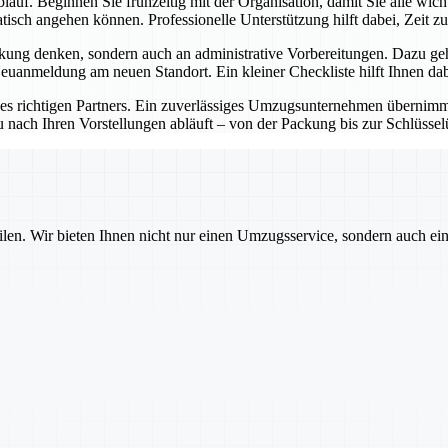
lauf. Beginnen Sie frühzeitig mit der Organisation, damit Sie alle wic
sch angehen können. Professionelle Unterstützung hilft dabei, Zeit zu
kung denken, sondern auch an administrative Vorbereitungen. Dazu ge
anmeldung am neuen Standort. Ein kleiner Checkliste hilft Ihnen dabe
des richtigen Partners. Ein zuverlässiges Umzugsunternehmen übernimmt 
u nach Ihren Vorstellungen abläuft – von der Packung bis zur Schlüsse
ilen. Wir bieten Ihnen nicht nur einen Umzugsservice, sondern auch ei