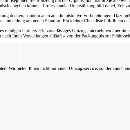
lauf. Beginnen Sie frühzeitig mit der Organisation, damit Sie alle wic
sch angehen können. Professionelle Unterstützung hilft dabei, Zeit zu
kung denken, sondern auch an administrative Vorbereitungen. Dazu ge
anmeldung am neuen Standort. Ein kleiner Checkliste hilft Ihnen dabe
des richtigen Partners. Ein zuverlässiges Umzugsunternehmen übernimmt 
u nach Ihren Vorstellungen abläuft – von der Packung bis zur Schlüsse
ilen. Wir bieten Ihnen nicht nur einen Umzugsservice, sondern auch ei