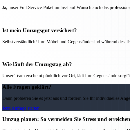
Ja, unser Full-Service-Paket umfasst auf Wunsch auch das professio
Ist mein Umzugsgut versichert?
Selbstverständlich! Ihre Möbel und Gegenstände sind während des Tra
Wie läuft der Umzugstag ab?
Unser Team erscheint pünktlich vor Ort, lädt Ihre Gegenstände sorgfälti
Alle Fragen geklärt?
Dann probieren Sie es jetzt aus und fordern Sie Ihr individuelles Ang
Jetzt Anfrage starten
Umzug planen: So vermeiden Sie Stress und erreichen